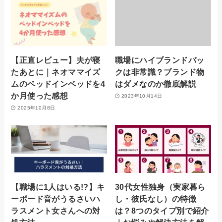
【正直レビュー】夫が寝
職場にハイブランドバッ
たあとに｜ネオママイズ
クは非常識？ブランド物
ムのベッドインベッドを4
はダメなのか徹底解説
か月使った感想
2023年10月14日
2025年10月8日
【職場に1人はいる!?】キ
30代女性独身（実家暮ら
ーボード音がうるさいハ
し・彼氏なし）の特徴
ラスメント女さんへの対
は？8つのタイプ別で紹介